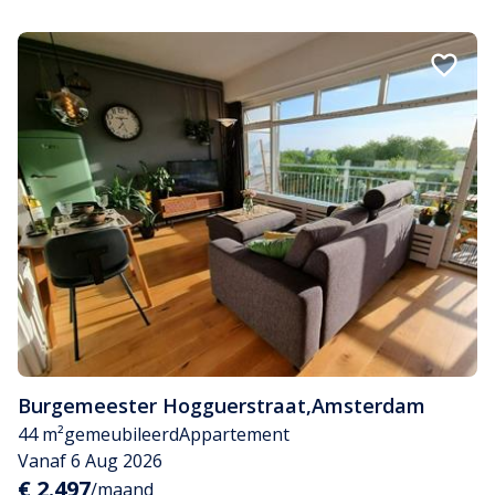
Burgemeester Hogguerstraat
,
Amsterdam
44 m²
gemeubileerd
Appartement
Vanaf 6 Aug 2026
€ 2.497
/maand