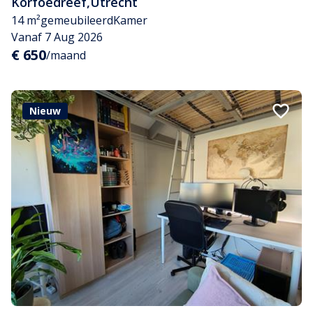
Korfoedreef
,
Utrecht
14 m²
gemeubileerd
Kamer
Vanaf 7 Aug 2026
€ 650
/maand
Nieuw