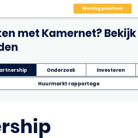
Woning plaatsen
n met Kamernet? Bekijk 
den
artnership
Onderzoek
Investeren
Huurmarkt rapportage
rship