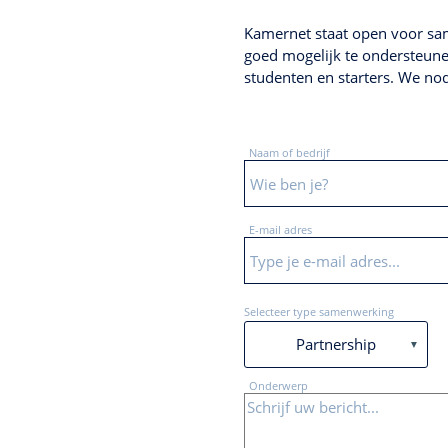
Kamernet staat open voor sam
goed mogelijk te ondersteune
studenten en starters. We no
Naam of bedrijf
E-mail adres
Selecteer type samenwerking
▼
Onderwerp