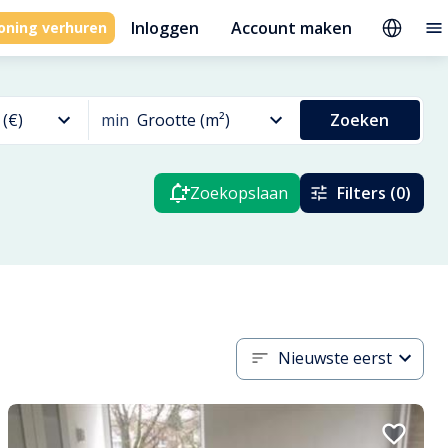
Inloggen
Account maken
oning verhuren
 (€)
min
Grootte (m²)
Zoeken
Zoekopslaan
Filters (0)
Nieuwste eerst