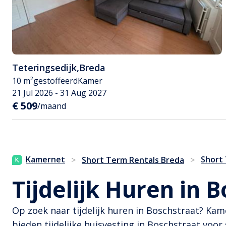
Teteringsedijk
,
Breda
10 m²
gestoffeerd
Kamer
21 Jul 2026 - 31 Aug 2027
€ 509
/maand
Kamernet
Short
>
Short Term Rentals Breda
>
Tijdelijk Huren in 
Op zoek naar tijdelijk huren in Boschstraat? Kam
bieden tijdelijke huisvesting in Boschstraat voor