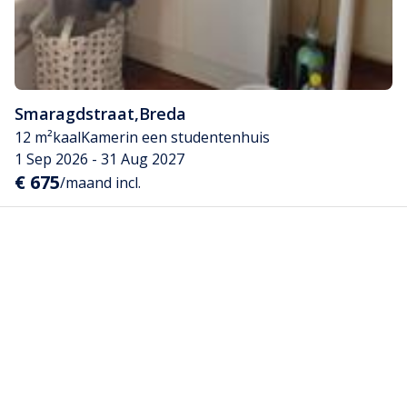
Smaragdstraat
,
Breda
12 m²
kaal
Kamer
in een studentenhuis
1 Sep 2026 - 31 Aug 2027
€ 675
/maand incl.