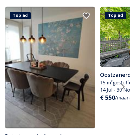
Top ad
Top ad
Oostzanerdij
15 m²
gestoffee
14 Jul - 30 Nov
€ 550
/maand