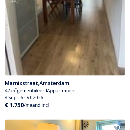
Marnixstraat
,
Amsterdam
42 m²
gemeubileerd
Appartement
8 Sep - 6 Oct 2026
€ 1.750
/maand incl.