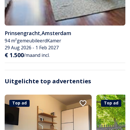
Prinsengracht
,
Amsterdam
94 m²
gemeubileerd
Kamer
29 Aug 2026 - 1 Feb 2027
€ 1.500
/maand incl.
Uitgelichte top advertenties
Top ad
Top ad