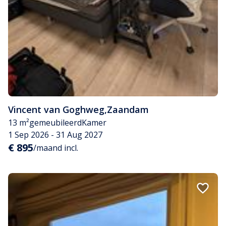
Vincent van Goghweg
,
Zaandam
13 m²
gemeubileerd
Kamer
1 Sep 2026 - 31 Aug 2027
€ 895
/maand incl.