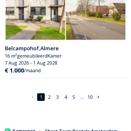
Belcampohof
,
Almere
16 m²
gemeubileerd
Kamer
7 Aug 2026 - 1 Aug 2028
€ 1.000
/maand
…
1
2
3
4
5
10