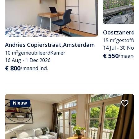
Oostzanerdij
15 m²
gestoffee
Andries Copierstraat
,
Amsterdam
14 Jul - 30 Nov
10 m²
gemeubileerd
Kamer
€ 550
/maand
16 Aug - 1 Dec 2026
€ 800
/maand incl.
Nieuw