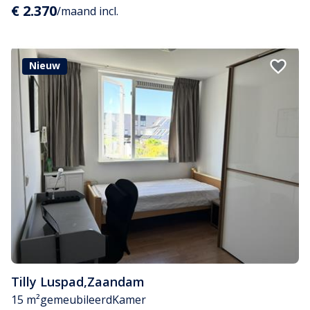
€ 2.370
/maand incl.
Nieuw
Tilly Luspad
,
Zaandam
15 m²
gemeubileerd
Kamer