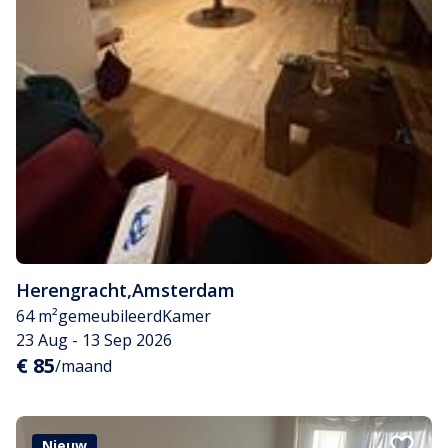
Herengracht
,
Amsterdam
64 m²
gemeubileerd
Kamer
23 Aug - 13 Sep 2026
€ 85
/maand
Nieuw