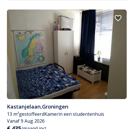
Kastanjelaan
,
Groningen
13 m²
gestoffeerd
Kamer
in een studentenhuis
Vanaf 9 Aug 2026
€ 435
/maand incl.