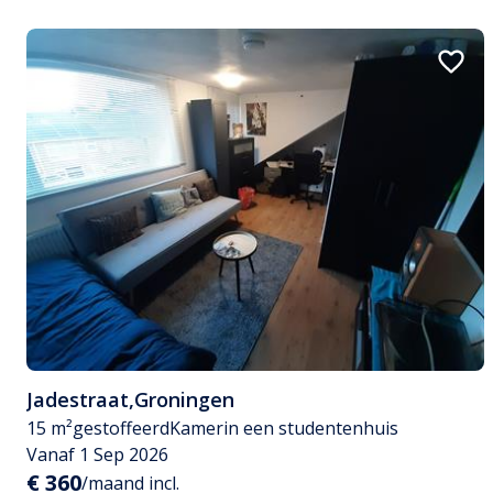
Jadestraat
,
Groningen
15 m²
gestoffeerd
Kamer
in een studentenhuis
Vanaf 1 Sep 2026
€ 360
/maand incl.