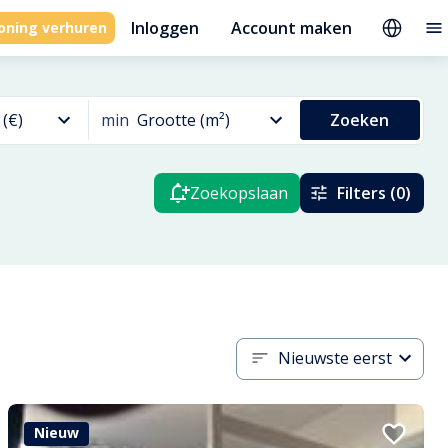
Inloggen
Account maken
oning verhuren
 (€)
min
Grootte (m²)
Zoeken
Zoekopslaan
Filters (0)
Nieuwste eerst
Nieuw