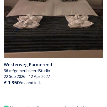
Westerweg
,
Purmerend
36 m²
gemeubileerd
Studio
22 Sep 2026 - 12 Apr 2027
€ 1.350
/maand incl.