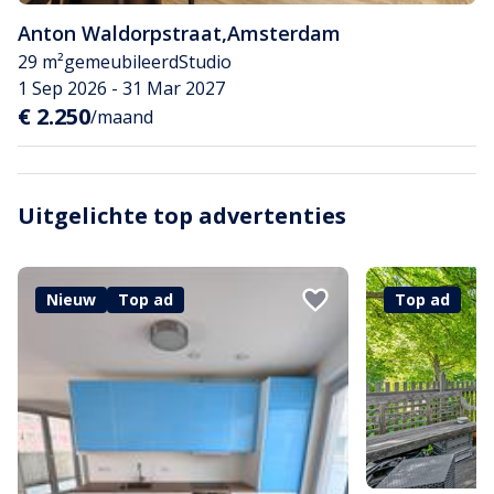
Anton Waldorpstraat
,
Amsterdam
29 m²
gemeubileerd
Studio
1 Sep 2026 - 31 Mar 2027
€ 2.250
/maand
Uitgelichte top advertenties
Nieuw
Top ad
Top ad