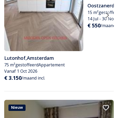
Oostzanerdij
15 m²
gestoffee
14 Jul - 30 Nov
€ 550
/maand
Lutonhof
,
Amsterdam
75 m²
gestoffeerd
Appartement
Vanaf 1 Oct 2026
€ 3.150
/maand incl.
Nieuw