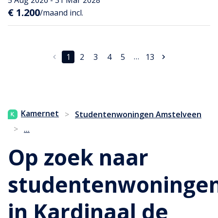
5 Aug 2026 - 31 Mar 2028
€ 1.200
/maand incl.
…
1
2
3
4
5
13
Kamernet
>
Studentenwoningen Amstelveen
...
>
Op zoek naar
studentenwoninge
in Kardinaal de