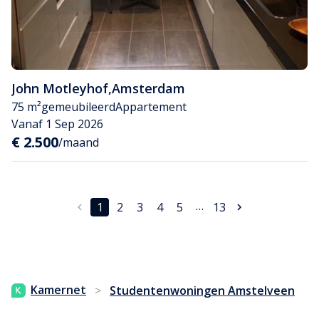
John Motleyhof
,
Amsterdam
75 m²
gemeubileerd
Appartement
Vanaf 1 Sep 2026
€ 2.500
/maand
…
1
2
3
4
5
13
Kamernet
>
Studentenwoningen Amstelveen