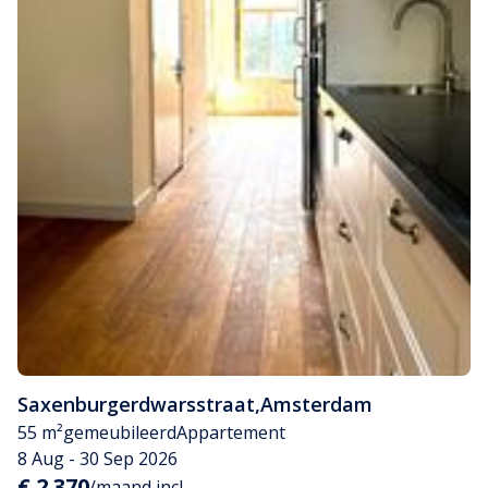
Saxenburgerdwarsstraat
,
Amsterdam
55 m²
gemeubileerd
Appartement
8 Aug - 30 Sep 2026
€ 2.370
/maand incl.