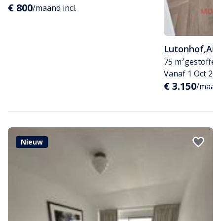
€ 800
/maand incl.
Lutonhof
,
Am
75 m²
gestoffee
Vanaf 1 Oct 20
€ 3.150
/maand
Nieuw