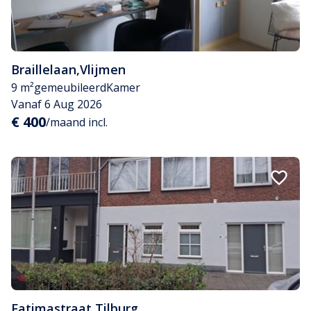
Braillelaan
,
Vlijmen
9 m²
gemeubileerd
Kamer
Vanaf 6 Aug 2026
€ 400
/maand incl.
Fatimastraat
,
Tilburg