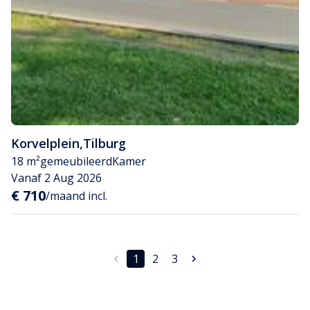
Korvelplein
,
Tilburg
18 m²
gemeubileerd
Kamer
Vanaf 2 Aug 2026
€ 710
/maand incl.
1
2
3