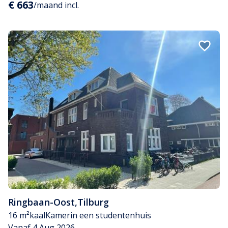
€ 663
/maand incl.
Ringbaan-Oost
,
Tilburg
16 m²
kaal
Kamer
in een studentenhuis
Vanaf 4 Aug 2026