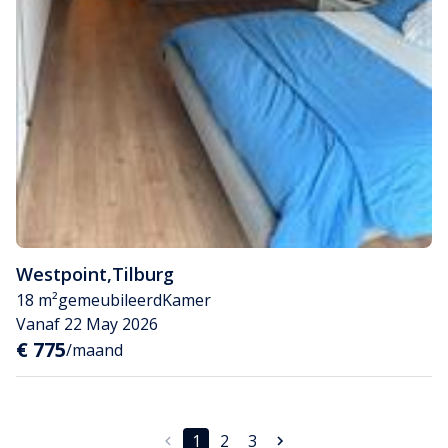
Westpoint
,
Tilburg
18 m²
gemeubileerd
Kamer
Vanaf 22 May 2026
€ 775
/maand
1
2
3