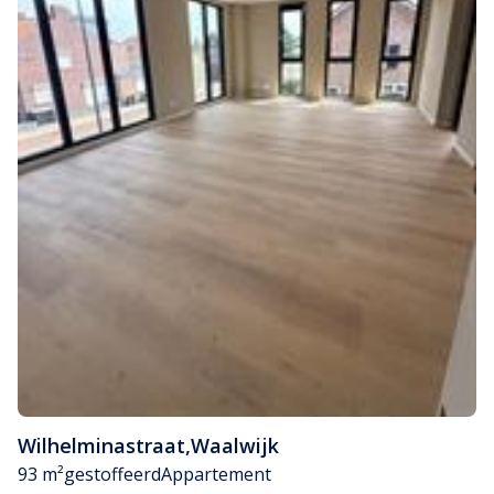
Wilhelminastraat
,
Waalwijk
93 m²
gestoffeerd
Appartement