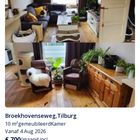
Broekhovenseweg
,
Tilburg
10 m²
gemeubileerd
Kamer
Vanaf 4 Aug 2026
€ 700
/maand incl.