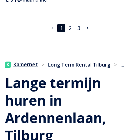
1
2
3
...
Kamernet
>
Long Term Rental Tilburg
>
Lange termijn
huren in
Ardennenlaan,
Tilburg