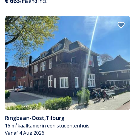
€ 663
/maand incl.
Ringbaan-Oost
,
Tilburg
16 m²
kaal
Kamer
in een studentenhuis
Vanaf 4 Aug 2026