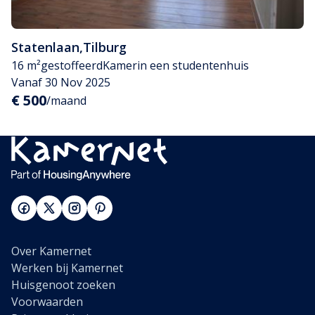
Statenlaan
,
Tilburg
16 m²
gestoffeerd
Kamer
in een studentenhuis
Vanaf 30 Nov 2025
€ 500
/maand
Over Kamernet
Werken bij Kamernet
Huisgenoot zoeken
Voorwaarden