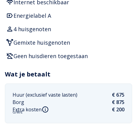
Internet beschikbaar
Energielabel A
4 huisgenoten
Gemixte huisgenoten
Geen huisdieren toegestaan
Wat je betaalt
Huur (exclusief vaste lasten)
€ 675
Borg
€ 875
Extra kosten
€ 200
G/W/E