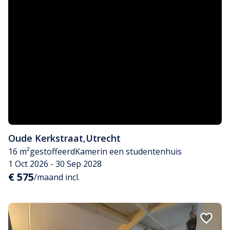
Oude Kerkstraat
,
Utrecht
16 m²
gestoffeerd
Kamer
in een studentenhuis
1 Oct 2026 - 30 Sep 2028
€ 575
/maand incl.