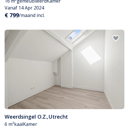
16 m²
gemeubileerd
Kamer
Vanaf 14 Apr 2024
€ 799
/maand incl.
Weerdsingel O.Z.
,
Utrecht
6 m²
kaal
Kamer