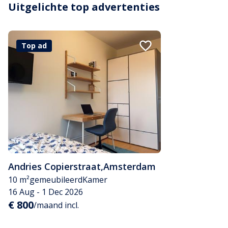
Uitgelichte top advertenties
Top ad
Andries Copierstraat
,
Amsterdam
10 m²
gemeubileerd
Kamer
16 Aug - 1 Dec 2026
€ 800
/maand incl.