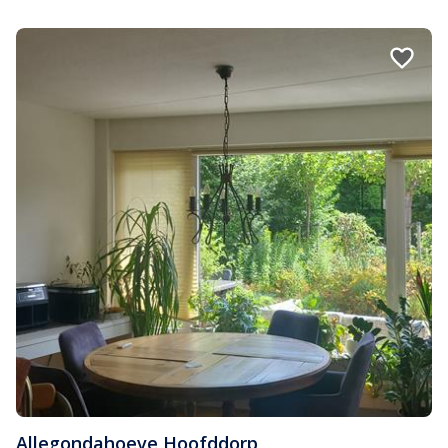
Allegondahoeve
,
Hoofddorp