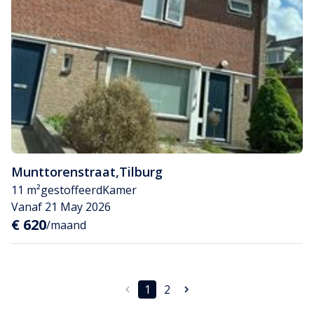
Munttorenstraat
,
Tilburg
11 m²
gestoffeerd
Kamer
Vanaf 21 May 2026
€ 620
/maand
1
2