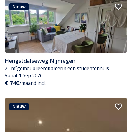
Nieuw
Hengstdalseweg
,
Nijmegen
21 m²
gemeubileerd
Kamer
in een studentenhuis
Vanaf 1 Sep 2026
€ 740
/maand incl.
Nieuw