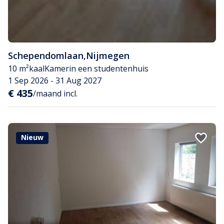
Schependomlaan
,
Nijmegen
10 m²
kaal
Kamer
in een studentenhuis
1 Sep 2026 - 31 Aug 2027
€ 435
/maand incl.
Nieuw