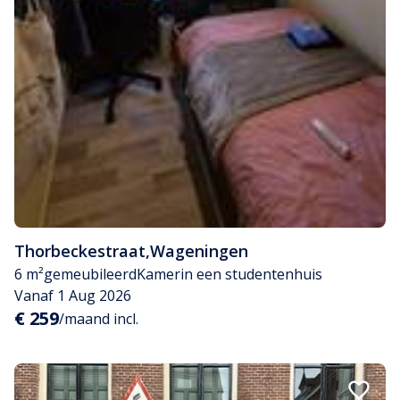
Thorbeckestraat
,
Wageningen
6 m²
gemeubileerd
Kamer
in een studentenhuis
Vanaf 1 Aug 2026
€ 259
/maand incl.