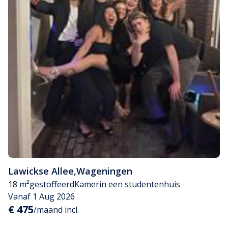
Lawickse Allee
,
Wageningen
18 m²
gestoffeerd
Kamer
in een studentenhuis
Vanaf 1 Aug 2026
€ 475
/maand incl.