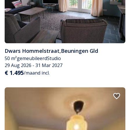
Dwars Hommelstraat
,
Beuningen Gld
50 m²
gemeubileerd
Studio
29 Aug 2026 - 31 Mar 2027
€ 1.495
/maand incl.