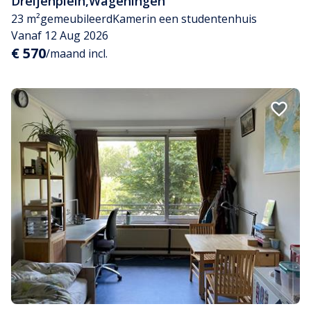
Dreijenplein
,
Wageningen
23 m²
gemeubileerd
Kamer
in een studentenhuis
Vanaf 12 Aug 2026
€ 570
/maand incl.