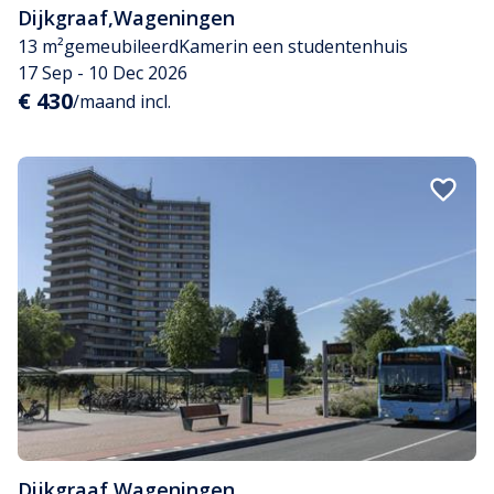
Dijkgraaf
,
Wageningen
13 m²
gemeubileerd
Kamer
in een studentenhuis
17 Sep - 10 Dec 2026
€ 430
/maand incl.
Dijkgraaf
,
Wageningen