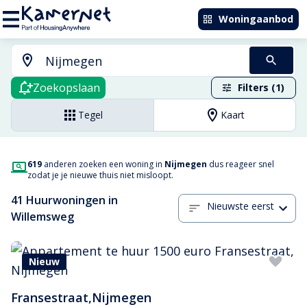
Woningaanbod
Zoekopslaan
Filters (1)
Tegel
Kaart
619
anderen zoeken een woning in
Nijmegen
dus reageer snel
zodat je je nieuwe thuis niet misloopt.
41 Huurwoningen in
Nieuwste eerst
Willemsweg
Nieuw
Fransestraat
,
Nijmegen