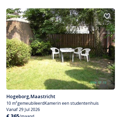
Hogeborg
,
Maastricht
10 m²
gemeubileerd
Kamer
in een studentenhuis
Vanaf 29 Jul 2026
€ 365
/maand