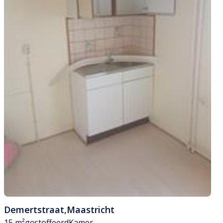
Demertstraat
,
Maastricht
15 m²
gestoffeerd
Kamer