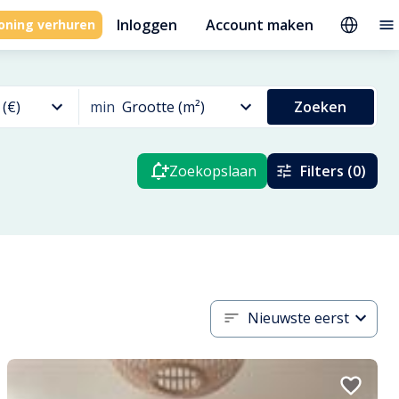
Inloggen
Account maken
oning verhuren
 (€)
min
Grootte (m²)
Zoeken
Zoekopslaan
Filters (0)
Nieuwste eerst