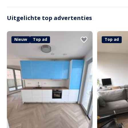
Uitgelichte top advertenties
Nieuw
Top ad
Top ad