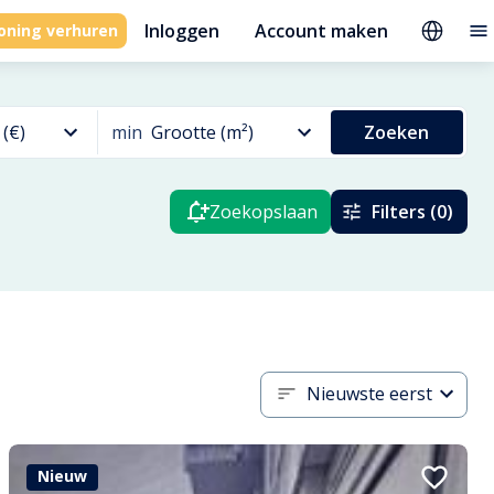
Inloggen
Account maken
oning verhuren
 (€)
min
Grootte (m²)
Zoeken
Zoekopslaan
Filters (0)
Nieuwste eerst
Nieuw