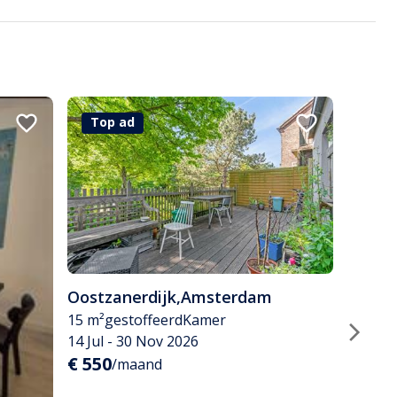
Top ad
Oostzanerdijk
,
Amsterdam
15 m²
gestoffeerd
Kamer
14 Jul - 30 Nov 2026
€ 550
/maand