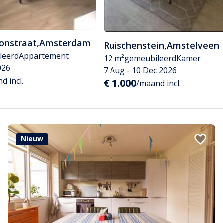
tonstraat
,
Amsterdam
Ruischenstein
,
Amstelveen
leerd
Appartement
12 m²
gemeubileerd
Kamer
026
7 Aug - 10 Dec 2026
d incl.
€ 1.000
/maand incl.
Nieuw