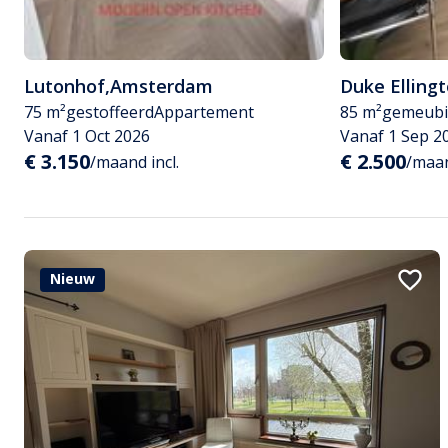
Lutonhof
,
Amsterdam
Duke Elling
75 m²
gestoffeerd
Appartement
85 m²
gemeubi
Vanaf 1 Oct 2026
Vanaf 1 Sep 2
€ 3.150
€ 2.500
/maand incl.
/maan
Nieuw