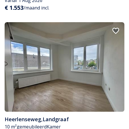
Vanaf 1 Aug 2026
€ 1.553
/maand incl.
Heerlenseweg
,
Landgraaf
10 m²
gemeubileerd
Kamer