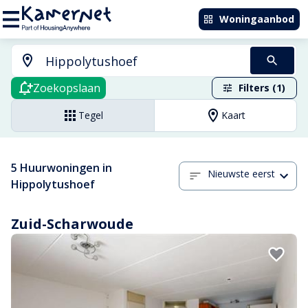
Woningaanbod
Zoekopslaan
Filters (1)
Tegel
Kaart
5 Huurwoningen in
Nieuwste eerst
Hippolytushoef
Zuid-Scharwoude