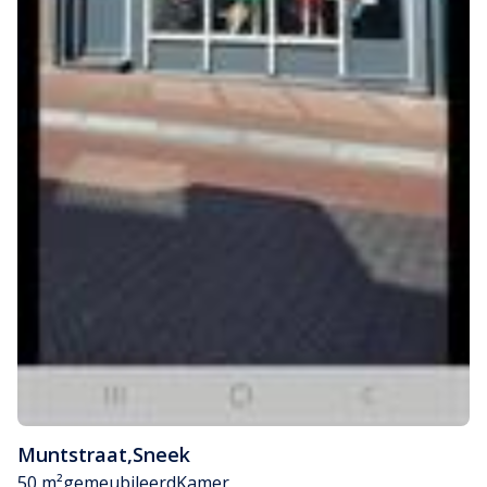
Muntstraat
,
Sneek
50 m²
gemeubileerd
Kamer