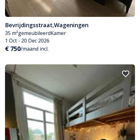
Bevrijdingsstraat
,
Wageningen
35 m²
gemeubileerd
Kamer
1 Oct - 20 Dec 2026
€ 750
/maand incl.