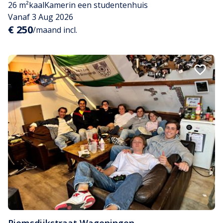
26 m²
kaal
Kamer
in een studentenhuis
Vanaf 3 Aug 2026
€ 250
/maand incl.
Riemsdijkstraat
,
Wageningen