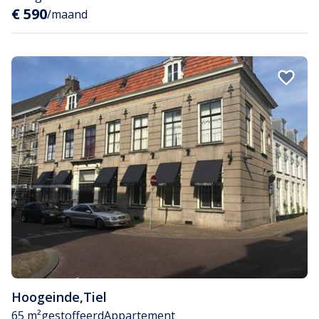
€ 590
/maand
Hoogeinde
,
Tiel
65 m²
gestoffeerd
Appartement