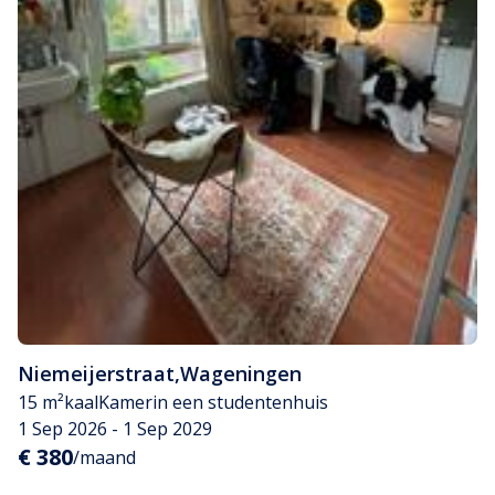
Niemeijerstraat
,
Wageningen
15 m²
kaal
Kamer
in een studentenhuis
1 Sep 2026 - 1 Sep 2029
€ 380
/maand