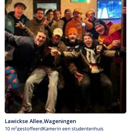
Lawickse Allee
,
Wageningen
10 m²
gestoffeerd
Kamer
in een studentenhuis