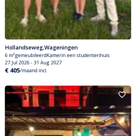
Hollandseweg
,
Wageningen
6 m²
gemeubileerd
Kamer
in een studentenhuis
27 Jul 2026 - 31 Aug 2027
€ 405
/maand incl.