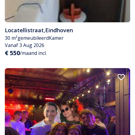
Locatellistraat
,
Eindhoven
30 m²
gemeubileerd
Kamer
Vanaf 3 Aug 2026
€ 550
/maand incl.