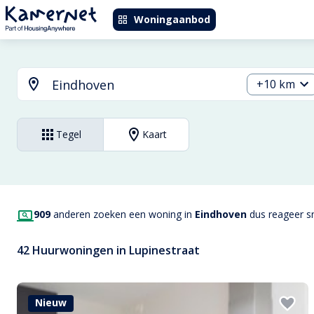
Woningaanbod
+10 km
Tegel
Kaart
909
anderen zoeken een woning in
Eindhoven
dus reageer sn
42 Huurwoningen in Lupinestraat
Nieuw