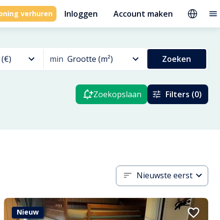
Inloggen
Account maken
oning verhuren
 (€)
min
Grootte (m²)
Zoeken
Zoekopslaan
Filters (0)
Nieuwste eerst
Nieuw