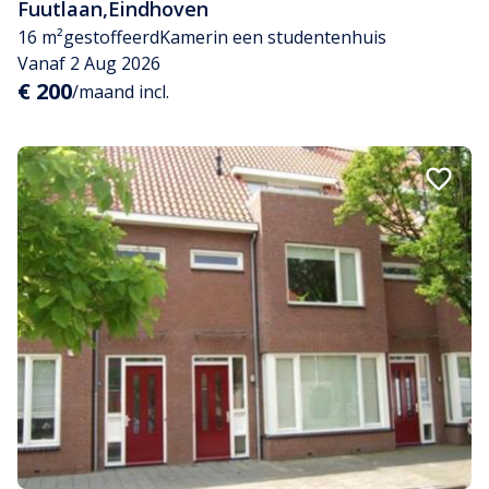
Fuutlaan
,
Eindhoven
16 m²
gestoffeerd
Kamer
in een studentenhuis
Vanaf 2 Aug 2026
€ 200
/maand incl.