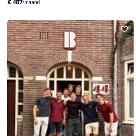
€ 487
/maand