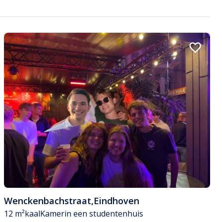
Wenckenbachstraat
,
Eindhoven
12 m²
kaal
Kamer
in een studentenhuis