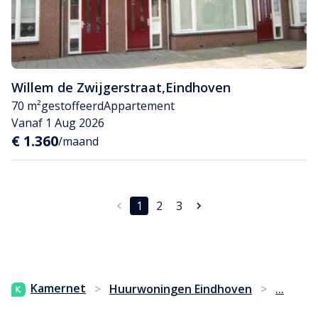
Willem de Zwijgerstraat
,
Eindhoven
70 m²
gestoffeerd
Appartement
Vanaf 1 Aug 2026
€ 1.360
/maand
1
2
3
...
Kamernet
>
Huurwoningen Eindhoven
>