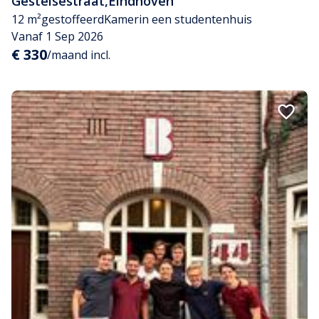
Gestelsestraat
,
Eindhoven
12 m²
gestoffeerd
Kamer
in een studentenhuis
Vanaf 1 Sep 2026
€ 330
/maand incl.