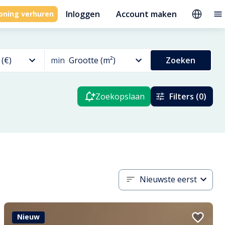
Inloggen
Account maken
oning verhuren
 (€)
min
Grootte (m²)
Zoeken
Zoekopslaan
Filters (0)
Nieuwste eerst
Nieuw