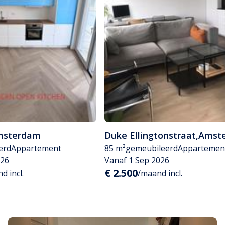
msterdam
Duke Ellingtonstraat
,
Amst
erd
Appartement
85 m²
gemeubileerd
Appartemen
026
Vanaf 1 Sep 2026
€ 2.500
d incl.
/maand incl.