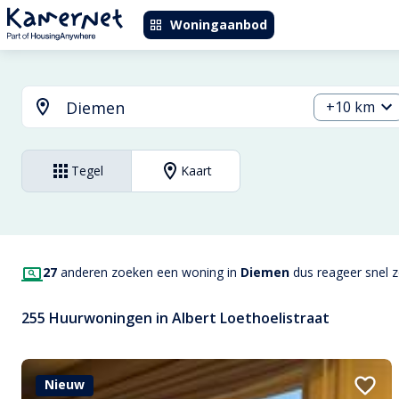
Woningaanbod
+10 km
Tegel
Kaart
27
anderen zoeken een woning in
Diemen
dus reageer snel zo
255 Huurwoningen in Albert Loethoelistraat
Nieuw