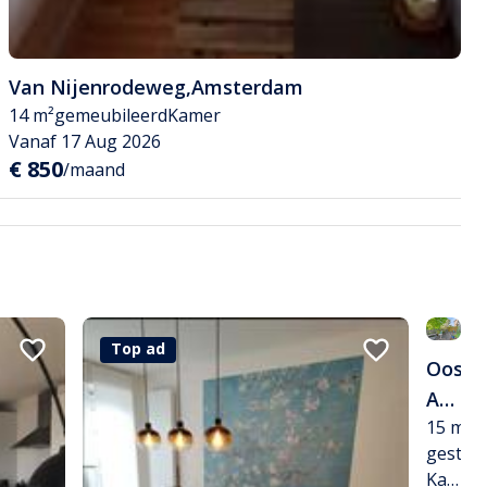
Van Nijenrodeweg
,
Amsterdam
14 m²
gemeubileerd
Kamer
Vanaf 17 Aug 2026
€ 850
/maand
Top ad
Top 
Oostz
Amsterdam
15 m²
gestoff
Kamer