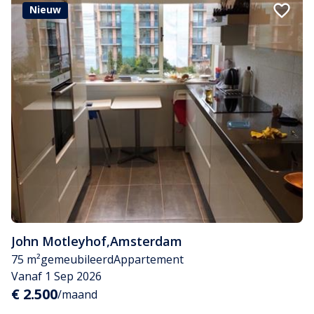
Nieuw
John Motleyhof
,
Amsterdam
75 m²
gemeubileerd
Appartement
Vanaf 1 Sep 2026
€ 2.500
/maand