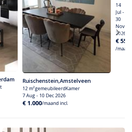
14
Jul -
30
Nov
2026
€ 550
/maan
erdam
Ruischenstein
,
Amstelveen
t
12 m²
gemeubileerd
Kamer
7 Aug - 10 Dec 2026
€ 1.000
/maand incl.