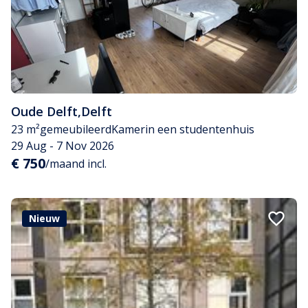
Oude Delft
,
Delft
23 m²
gemeubileerd
Kamer
in een studentenhuis
29 Aug - 7 Nov 2026
€ 750
/maand incl.
Nieuw