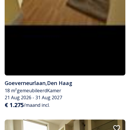
Goeverneurlaan
,
Den Haag
18 m²
gemeubileerd
Kamer
21 Aug 2026 - 31 Aug 2027
€ 1.275
/maand incl.