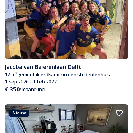
Jacoba van Beierenlaan
,
Delft
12 m²
gemeubileerd
Kamer
in een studentenhuis
1 Sep 2026 - 1 Feb 2027
€ 350
/maand incl.
Nieuw