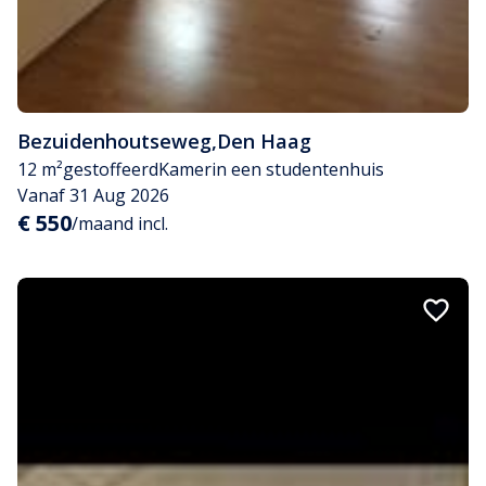
Bezuidenhoutseweg
,
Den Haag
12 m²
gestoffeerd
Kamer
in een studentenhuis
Vanaf 31 Aug 2026
€ 550
/maand incl.