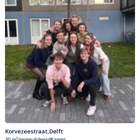
Korvezeestraat
,
Delft
30 m²
gemeubileerd
Kamer