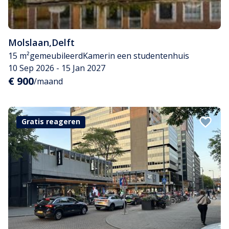
Molslaan
,
Delft
15 m²
gemeubileerd
Kamer
in een studentenhuis
10 Sep 2026 - 15 Jan 2027
€ 900
/maand
Gratis reageren