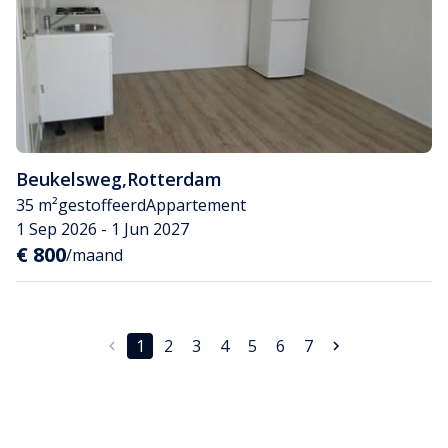
Beukelsweg
,
Rotterdam
35 m²
gestoffeerd
Appartement
1 Sep 2026 - 1 Jun 2027
€ 800
/maand
1
2
3
4
5
6
7