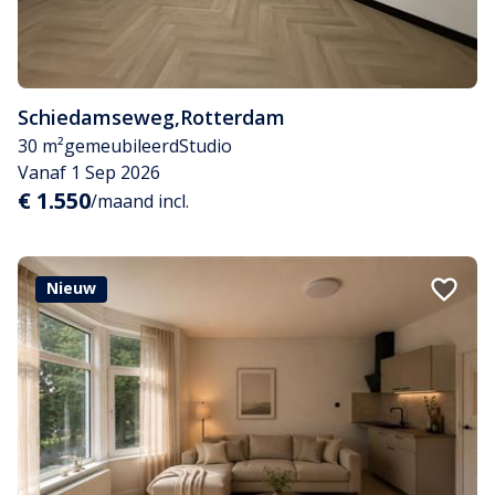
Schiedamseweg
,
Rotterdam
30 m²
gemeubileerd
Studio
Vanaf 1 Sep 2026
€ 1.550
/maand incl.
Nieuw