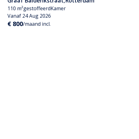
Graaf Balderikstraat
,
Rotterdam
110 m²
gestoffeerd
Kamer
Vanaf 24 Aug 2026
€ 800
/maand incl.