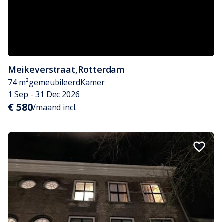
Meikeverstraat
,
Rotterdam
74 m²
gemeubileerd
Kamer
1 Sep - 31 Dec 2026
€ 580
/maand incl.