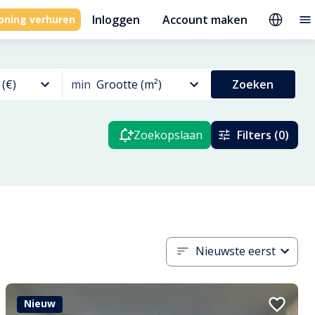
Inloggen
Account maken
oning verhuren
 (€)
min
Grootte (m²)
Zoeken
Zoekopslaan
Filters (0)
Nieuwste eerst
Nieuw