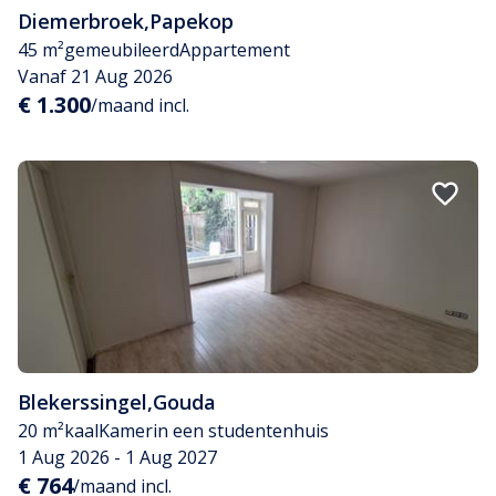
Diemerbroek
,
Papekop
45 m²
gemeubileerd
Appartement
Vanaf 21 Aug 2026
€ 1.300
/maand incl.
Blekerssingel
,
Gouda
20 m²
kaal
Kamer
in een studentenhuis
1 Aug 2026 - 1 Aug 2027
€ 764
/maand incl.