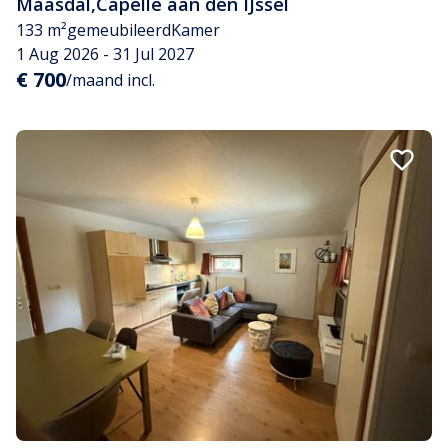
Maasdal
,
Capelle aan den IJssel
133 m²
gemeubileerd
Kamer
1 Aug 2026 - 31 Jul 2027
€ 700
/maand incl.