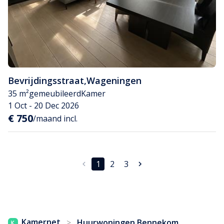
Bevrijdingsstraat
,
Wageningen
35 m²
gemeubileerd
Kamer
1 Oct - 20 Dec 2026
€ 750
/maand incl.
1
2
3
Kamernet
>
Huurwoningen Bennekom