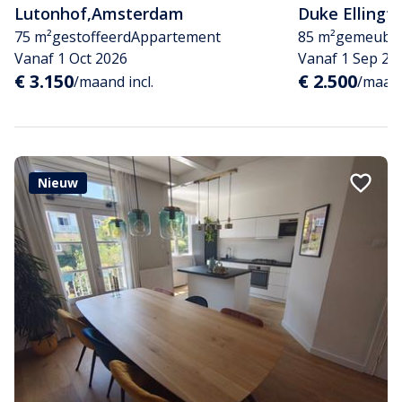
Lutonhof
,
Amsterdam
Duke Ellingt
75 m²
gestoffeerd
Appartement
85 m²
gemeubil
Vanaf 1 Oct 2026
Vanaf 1 Sep 20
€ 3.150
€ 2.500
/maand incl.
/maand
Nieuw