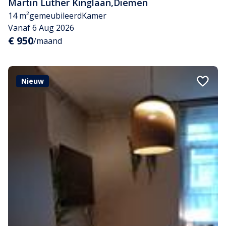
Martin Luther Kinglaan
,
Diemen
14 m²
gemeubileerd
Kamer
Vanaf 6 Aug 2026
€ 950
/maand
Nieuw