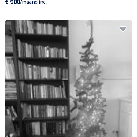
€ 900
/maand incl.