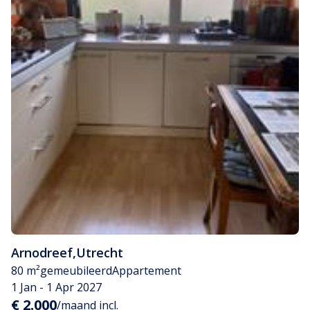
Arnodreef
,
Utrecht
80 m²
gemeubileerd
Appartement
1 Jan - 1 Apr 2027
€ 2.000
/maand incl.