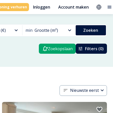
Inloggen
Account maken
oning verhuren
 (€)
min
Grootte (m²)
Zoeken
Zoekopslaan
Filters (0)
Nieuwste eerst