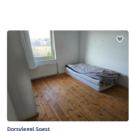
Dorsvlegel
,
Soest