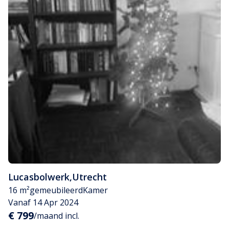
Lucasbolwerk
,
Utrecht
16 m²
gemeubileerd
Kamer
Vanaf 14 Apr 2024
€ 799
/maand incl.