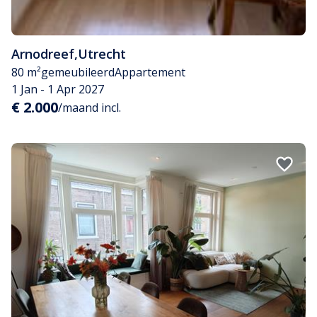
Arnodreef
,
Utrecht
80 m²
gemeubileerd
Appartement
1 Jan - 1 Apr 2027
€ 2.000
/maand incl.