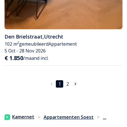
Den Brielstraat
,
Utrecht
102 m²
gemeubileerd
Appartement
5 Oct - 28 Nov 2026
€ 1.850
/maand incl.
1
2
...
Kamernet
>
Appartementen Soest
>