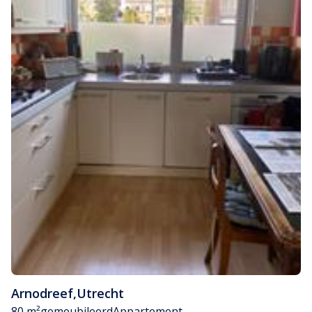
Arnodreef
,
Utrecht
80 m²
gemeubileerd
Appartement