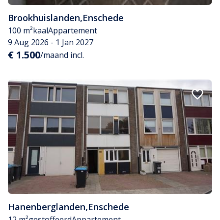
Brookhuislanden
,
Enschede
100 m²
kaal
Appartement
9 Aug 2026 - 1 Jan 2027
€ 1.500
/maand incl.
Hanenberglanden
,
Enschede
12 m²
gestoffeerd
Appartement