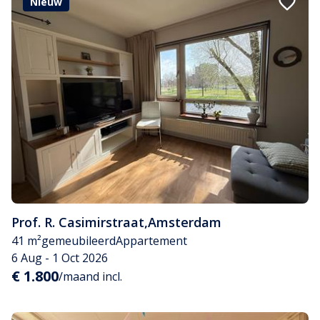
Nieuw
Prof. R. Casimirstraat
,
Amsterdam
41 m²
gemeubileerd
Appartement
6 Aug - 1 Oct 2026
€ 1.800
/maand incl.