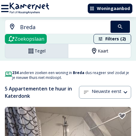
Woningaanbod
Zoekopslaan
Filters (2)
Tegel
Kaart
234
anderen zoeken een woning in
Breda
dus reageer snel zodat je
je nieuwe thuis niet misloopt.
5 Appartementen te huur in
Nieuwste eerst
Katerdonk