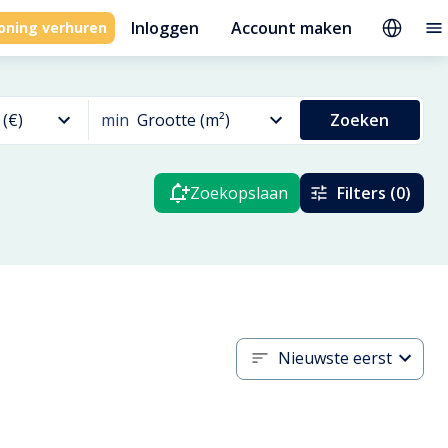
Inloggen
Account maken
oning verhuren
 (€)
min
Grootte (m²)
Zoeken
Zoekopslaan
Filters (0)
Nieuwste eerst