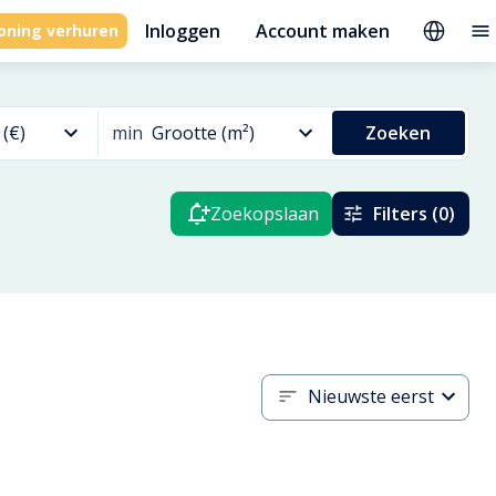
Inloggen
Account maken
oning verhuren
 (€)
min
Grootte (m²)
Zoeken
Zoekopslaan
Filters (0)
Nieuwste eerst