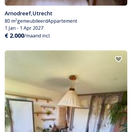
Arnodreef
,
Utrecht
80 m²
gemeubileerd
Appartement
1 Jan - 1 Apr 2027
€ 2.000
/maand incl.