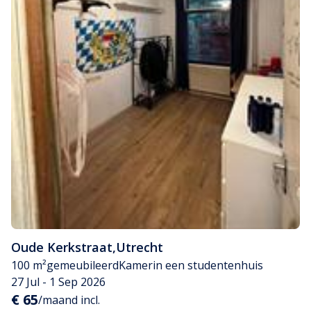
Oude Kerkstraat
,
Utrecht
100 m²
gemeubileerd
Kamer
in een studentenhuis
27 Jul - 1 Sep 2026
€ 65
/maand incl.