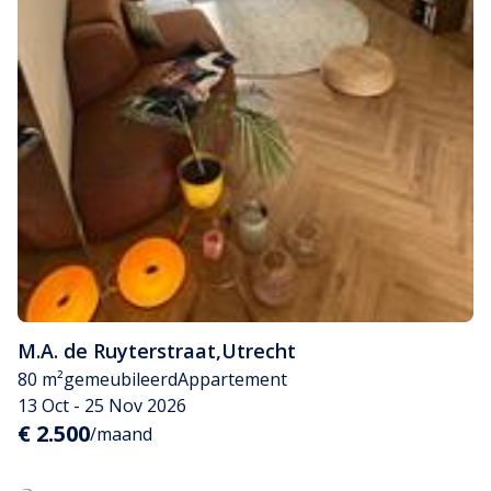
M.A. de Ruyterstraat
,
Utrecht
80 m²
gemeubileerd
Appartement
13 Oct - 25 Nov 2026
€ 2.500
/maand