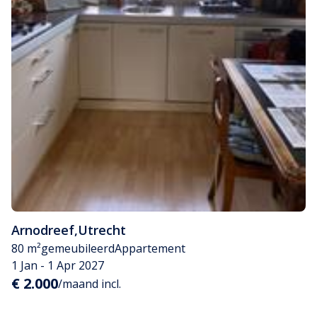
Arnodreef
,
Utrecht
80 m²
gemeubileerd
Appartement
1 Jan - 1 Apr 2027
€ 2.000
/maand incl.