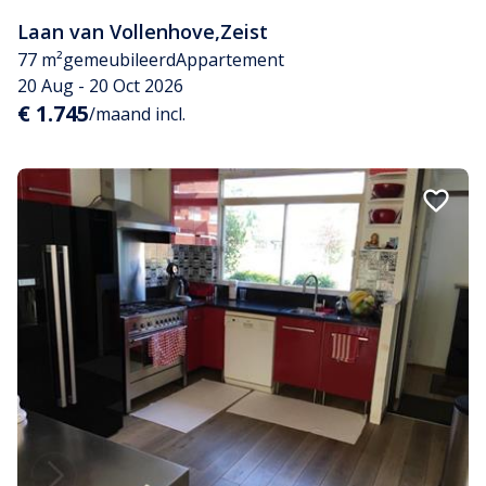
Laan van Vollenhove
,
Zeist
77 m²
gemeubileerd
Appartement
20 Aug - 20 Oct 2026
€ 1.745
/maand incl.